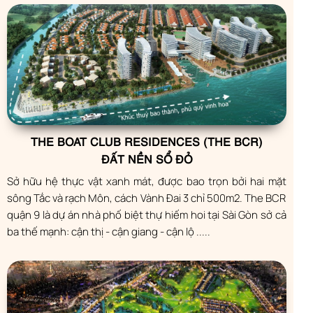
THE BOAT CLUB RESIDENCES (THE BCR)
ĐẤT NỀN SỔ ĐỎ
Sở hữu hệ thực vật xanh mát, được bao trọn bởi hai mặt
sông Tắc và rạch Môn, cách Vành Đai 3 chỉ 500m2. The BCR
quận 9 là dự án nhà phố biệt thự hiếm hoi tại Sài Gòn sở cả
ba thế mạnh: cận thị - cận giang - cận lộ .....