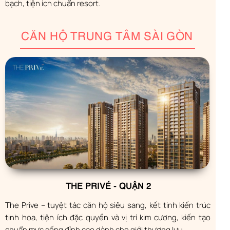
bạch, tiện ích chuẩn resort.
CĂN HỘ TRUNG TÂM SÀI GÒN
THE PRIVÉ - QUẬN 2
The Prive – tuyệt tác căn hộ siêu sang, kết tinh kiến trúc
tinh hoa, tiện ích đặc quyền và vị trí kim cương, kiến tạo
chuẩn mực sống đỉnh cao dành cho giới thượng lưu.