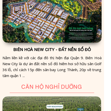
BIÊN HOÀ NEW CITY - ĐẤT NỀN SỔ ĐỎ
Nằm liền kề với các đại đô thị hiện đại Quận 9. Biên Hoà
New City là dự án đất nền sổ đỏ hiếm hoi sở hữu sân Golf
36 lỗ, chỉ cách 15p đến sân bay Long Thành, 20p về trung
tâm quận 1 ...
CĂN HỘ NGHỈ DƯỠNG