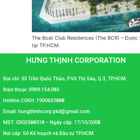
The Boat Club Residences (The BCR) – Được b
tại TP.HCM.
HƯNG THỊNH CORPORATION
Địa chỉ: 53 Trần Quốc Thảo, P.Võ Thị Sáu, Q.3, TP.HCM
Điện thoại: 0909.154.083
Hotline CSKH: 1900633888
Email: hungthinhcorp.pkd@gmail.com
MST: 0302588518 – Ngày cấp: 17/10/2008
Nơi cấp: Sở Kế hoạch và Đầu tư TP.HCM