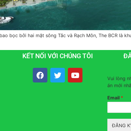
ao bọc bởi hai mặt sông Tắc và Rạch Môn, The BCR là khu 
KẾT NỐI VỚI CHÚNG TÔI
ĐĂ
Vui lòng n
án mới nhấ
Email
*
ĐĂNG K