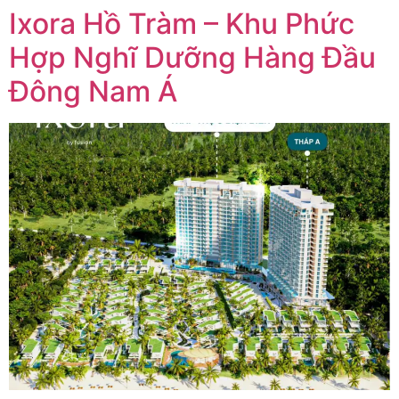
Ixora Hồ Tràm – Khu Phức
Hợp Nghĩ Dưỡng Hàng Đầu
Đông Nam Á