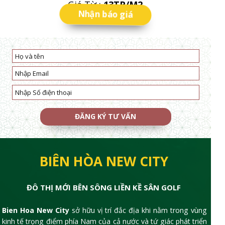
Giá Từ :
13TR/M2
Nhận báo giá
* Đăng ký nhận tin từ Sunwah Pearl
ĐĂNG KÝ TƯ VẤN
BIÊN HÒA NEW CITY
ĐÔ THỊ MỚI BÊN SÔNG LIỀN KỀ SÂN GOLF
Bien Hoa New City
sở hữu vị trí đắc địa khi nằm trong vùng
kinh tế trọng điểm phía Nam của cả nước và tứ giác phát triển