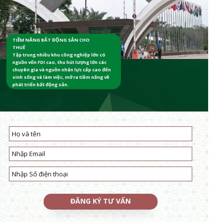
TIỀM NĂNG BẤT ĐỘNG SẢN CHO
THUÊ
Tập trung nhiều khu công nghiệp lớn có
nguồn vốn FDI cao, thu hút lượng lớn các
chuyên gia và nguồn nhân lực cấp cao đến
sinh sống và làm việc, mở ra tiềm năng về
phát triển bất động sản.
* Đăng ký nhận tin từ Sunwah Pearl
ĐĂNG KÝ TƯ VẤN