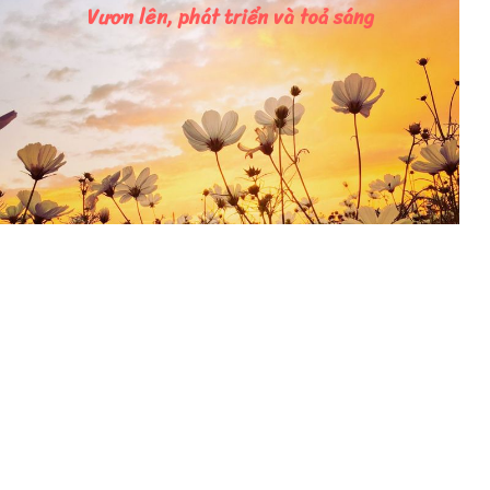
Vươn lên, phát triển và toả sáng
Thẻ
biên hòa
,
biên hòa new city
,
đất nền biên hòa
,
đất nền đồng nai
,
đất
nền long thành
,
đất nền nhơn trạch
,
đồng nai
,
villa biên hòa
CÔNG TY TNHH LA SOL LAND
Giấy chứng nhận đăng ký doanh nghiệp số 0318290886 do
Sở kế hoạch và Đầu tư TP.HCM cấp lần đầu ngày 30/01/2024