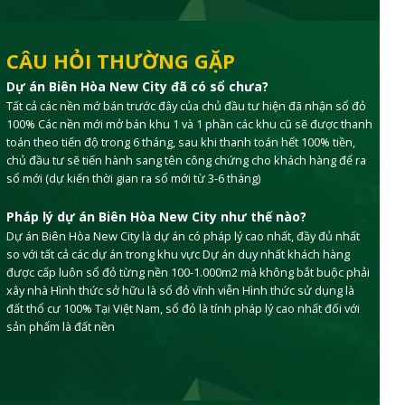
CÂU HỎI THƯỜNG GẶP
Dự án Biên Hòa New City đã có sổ chưa?
Tất cả các nền mớ bán trước đây của chủ đầu tư hiện đã nhận sổ đỏ
100% Các nền mới mở bán khu 1 và 1 phần các khu cũ sẽ được thanh
toán theo tiến độ trong 6 tháng, sau khi thanh toán hết 100% tiền,
chủ đầu tư sẽ tiến hành sang tên công chứng cho khách hàng để ra
sổ mới (dự kiến thời gian ra sổ mới từ 3-6 tháng)
Pháp lý dự án Biên Hòa New City như thế nào?
Dự án Biên Hòa New City là dự án có pháp lý cao nhất, đầy đủ nhất
so với tất cả các dự án trong khu vực Dự án duy nhất khách hàng
được cấp luôn sổ đỏ từng nền 100-1.000m2 mà không bắt buộc phải
xây nhà Hình thức sở hữu là sổ đỏ vĩnh viễn Hình thức sử dụng là
đất thổ cư 100% Tại Việt Nam, sổ đỏ là tính pháp lý cao nhất đối với
sản phẩm là đất nền