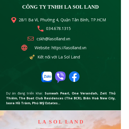
CÔNG TY TNHH LA SOL LAND
28/1 Ba Vì, Phường 4, Quận Tân Bình, TP.HCM
034.678.1315
cskh@lasolland.vn
Website: https://lasolland.vn
Kết nối với La Sol Land
Dự án đang triển khai:
Sunwah Pearl, One Verandah, Zeit Thủ
Thiêm, The Boat Club Residences (The BCR), Biên Hoà New City,
Ixora Hồ Tràm, Phú Mỹ Estates...
L A S O L L A N D