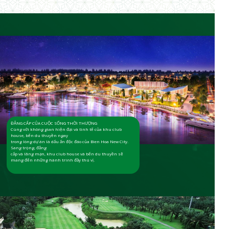
ĐẲNG CẤP CỦA CUỘC SỐNG THỜI THƯỢNG
Cùng với không gian hiện đại và tinh tế của khu club
house, bến du thuyền ngay
trong lòng dự án là dấu ấn độc đáo của Bien Hoa New City.
Sang trọng, đẳng
cấp và lãng mạn, khu club house và bến du thuyền sẽ
mang đến những hành trình đầy thú vị.