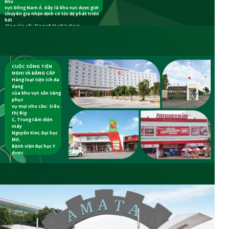
khu
vực Đông Nam Á. Đây là khu vực được giới
chuyên gia nhận định có tốc độ phát triển
bất
động sản sôi động nhất phía Nam.
CUỘC SỐNG TIỆN
NGHI VÀ ĐẲNG CẤP
Hàng loạt tiện ích đa
dạng
của khu vực sẵn sàng
phục
vụ mọi nhu cầu: Siêu
thị Big
C, Trung tâm điện
máy
Nguyễn Kim, Đại học
Mở,
Bệnh viện Đại học Y
dược