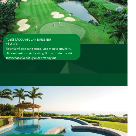
TUYỆT TÁC CẢNH QUAN NÂNG NIU
CẢM XÚC
Ẩn chứa vẻ đẹp sang trọng, lãng mạn và quyến rũ,
dải xanh mềm mại của sân golf như muốn níu giữ
bước chân của bất kỳ ai đã trót say mê.