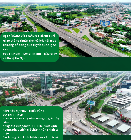
VỊ TRÍ VÀNG CỬA ĐÔNG THÀNH PHỐ
Giao thông thuận tiện và kết nối giao
thương dễ dàng qua tuyến quốc lộ 51,
cao
tốc TP.HCM – Long Thành – Dầu Giây
và Xa lộ Hà Nội.
ĐÓN ĐẦU SỰ PHÁT TRIỂN VÙNG
ĐÔ THỊ TP.HCM
Bien Hoa New City nằm trong tứ giác đầy
tiềm
năng của vùng đô thị TP.HCM, được định
hướng phát triển trở thành vùng kinh tế
hiện
đại, trung tâm kinh tế lớn của cả nước và