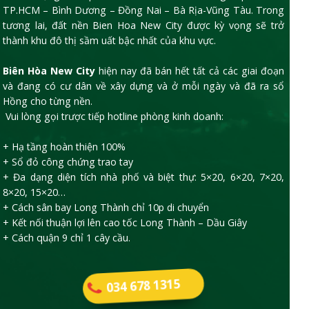
TP.HCM – Bình Dương – Đồng Nai – Bà Rịa-Vũng Tàu. Trong
tương lai, đất nền Bien Hoa New City được kỳ vọng sẽ trở
thành khu đô thị sầm uất bậc nhất của khu vực.
Biên Hòa New City
hiện nay đã bán hết tất cả các giai đoạn
và đang có cư dân về xây dựng và ở mỗi ngày và đã ra sổ
Hồng cho từng nền.
Vui lòng gọi trược tiếp hotline phòng kinh doanh:
+ Hạ tầng hoàn thiện 100%
+ Sổ đỏ công chứng trao tay
+ Đa dạng diện tích nhà phố và biệt thự: 5×20, 6×20, 7×20,
8×20, 15×20…
+ Cách sân bay Long Thành chỉ 10p di chuyển
+ Kết nối thuận lợi lên cao tốc Long Thành – Dầu Giây
+ Cách quận 9 chỉ 1 cây cầu.
034 678 1315