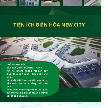
TIỆN ÍCH BIÊN HÒA NEW CITY
CHỈ 10 PHÚT ĐẾN
SÂN BAY QUỐC TẾ LONG THÀNH
Kết nối nhanh chóng với sân bay
Quốc tế Long Thành – Cửa ngõ hàng
không
lớn nhất Việt Nam dự kiến xây dựng
vào cuối năm 2019. Đồng thời, cầu
qua
sông Đồng Nai trong tương lai sẽ kết
nối khu vực dự án đến Quận 9 chỉ với
vài phút di chuyển.