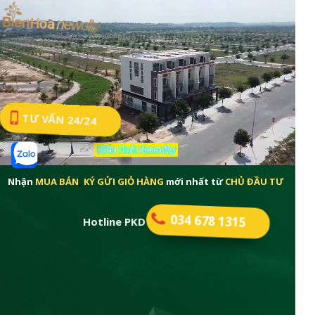
TƯ VẤN 24/24
Nhận
MUA BÁN
,
KÝ GỬI GIỎ HÀNG
mới nhất từ
CHỦ ĐẦU TƯ
034 678 1315
Hotline PKD