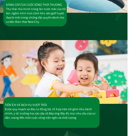
ĐẲNG CẤP CỦA CUỘC SỐNG THỜI THƯỢNG
Thư thái thả mình trong làn nước mát của hồ
bơi, ngắm nhìn trọn cảnh khu sân golf tuyệt
đẹp là một trong những đặc quyền dành cho
cư dân Bien Hoa New City.
TIỆN ÍCH VÀ DỊCH VỤ VƯỢT TRỘI
Được quy hoạch và đầu tư đồng bộ, tổ hợp tiện ích gồm khu hành
chính, y tế, trường học các cấp sẽ đáp ứng đầy đủ mọi nhu cầu của cư
dân, mang đến một cuộc sống tiện nghi và chất lượng.